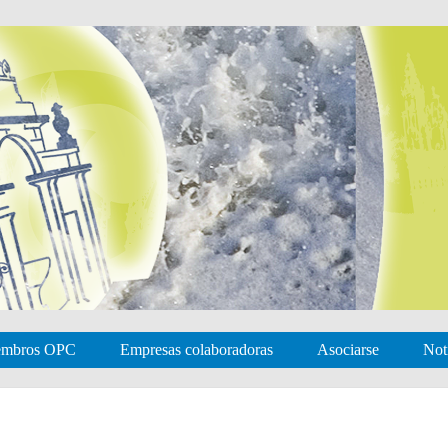
embros OPC
Empresas colaboradoras
Asociarse
Not